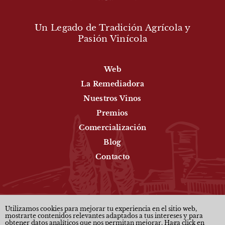
Un Legado de Tradición Agrícola y
Pasión Vinícola
Web
La Remediadora
Nuestros Vinos
Premios
Comercialización
Blog
Contacto
Utilizamos cookies para mejorar tu experiencia en el sitio web,
mostrarte contenidos relevantes adaptados a tus intereses y para
Política de privacidad
Avisos legales
obtener datos analíticos que nos permitan mejorar. Haga click en