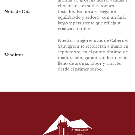
aromas de grosella negra, vainilla y
chocolate con sutiles toques
Nota de Cata
tostados. En boca es elegante,
equilibrado y sedoso, con un final
largo y persistente que refleja su
crianza en roble.
Nuestras mejores uvas de Cabernet
Sauvignon se recolectan a mano en
septiembre, en el punto óptimo de
Vendimia
maduración, garantizando un vino
lleno de aroma, sabor y carácter
desde el primer sorbo.